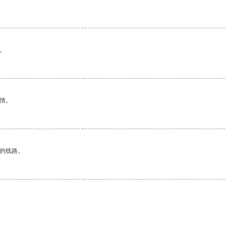
。
情。
区的线路。