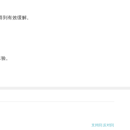
得到有效缓解。
体验。
支持
[0]
反对
[0]