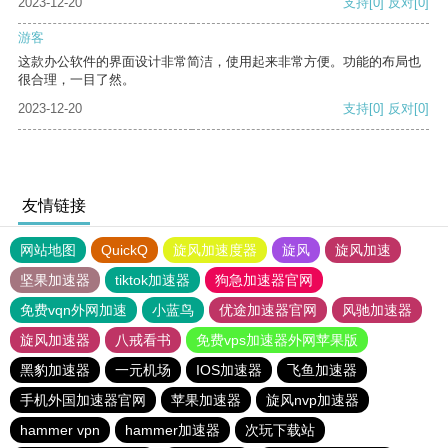
2023-12-20
支持
[0]
反对
[0]
游客
这款办公软件的界面设计非常简洁，使用起来非常方便。功能的布局也
很合理，一目了然。
2023-12-20
支持
[0]
反对
[0]
友情链接
网站地图
QuickQ
旋风加速度器
旋风
旋风加速
坚果加速器
tiktok加速器
狗急加速器官网
免费vqn外网加速
小蓝鸟
优途加速器官网
风驰加速器
旋风加速器
八戒看书
免费vps加速器外网苹果版
黑豹加速器
一元机场
IOS加速器
飞鱼加速器
手机外国加速器官网
苹果加速器
旋风nvp加速器
hammer vpn
hammer加速器
次玩下载站