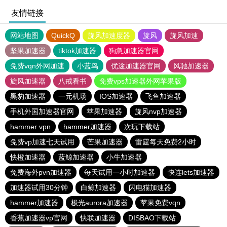
友情链接
网站地图
QuickQ
旋风加速度器
旋风
旋风加速
坚果加速器
tiktok加速器
狗急加速器官网
免费vqn外网加速
小蓝鸟
优途加速器官网
风驰加速器
旋风加速器
八戒看书
免费vps加速器外网苹果版
黑豹加速器
一元机场
IOS加速器
飞鱼加速器
手机外国加速器官网
苹果加速器
旋风nvp加速器
hammer vpn
hammer加速器
次玩下载站
免费vp加速七天试用
芒果加速器
雷霆每天免费2小时
快橙加速器
蓝鲸加速器
小牛加速器
免费海外pvn加速器
每天试用一小时加速器
快连lets加速器
加速器试用30分钟
白鲸加速器
闪电猫加速器
hammer加速器
极光aurora加速器
苹果免费vqn
香蕉加速器vp官网
快联加速器
DISBAO下载站