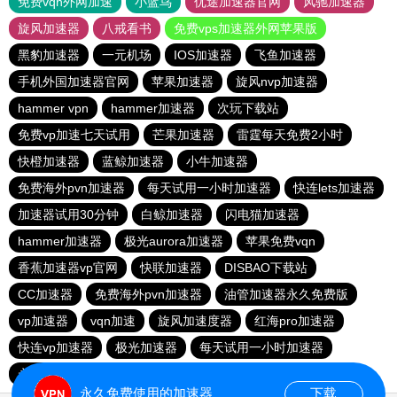
免费vqn外网加速
小蓝鸟
优途加速器官网
风驰加速器
旋风加速器
八戒看书
免费vps加速器外网苹果版
黑豹加速器
一元机场
IOS加速器
飞鱼加速器
手机外国加速器官网
苹果加速器
旋风nvp加速器
hammer vpn
hammer加速器
次玩下载站
免费vp加速七天试用
芒果加速器
雷霆每天免费2小时
快橙加速器
蓝鲸加速器
小牛加速器
免费海外pvn加速器
每天试用一小时加速器
快连lets加速器
加速器试用30分钟
白鲸加速器
闪电猫加速器
hammer加速器
极光aurora加速器
苹果免费vqn
香蕉加速器vp官网
快联加速器
DISBAO下载站
CC加速器
免费海外pvn加速器
油管加速器永久免费版
vp加速器
vqn加速
旋风加速度器
红海pro加速器
快连vp加速器
极光加速器
每天试用一小时加速器
永久不收费的海外加速器
1元机场
永久免费使用的加速器
下载