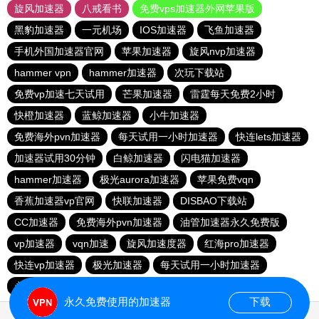
旋风加速器
八戒看书
免费vps加速器外网苹果版
黑豹加速器
一元机场
IOS加速器
飞鱼加速器
手机外国加速器官网
苹果加速器
旋风nvp加速器
hammer vpn
hammer加速器
次玩下载站
免费vp加速七天试用
芒果加速器
雷霆每天免费2小时
快橙加速器
蓝鲸加速器
小牛加速器
免费海外pvn加速器
每天试用一小时加速器
快连lets加速器
加速器试用30分钟
白鲸加速器
闪电猫加速器
hammer加速器
极光aurora加速器
苹果免费vqn
香蕉加速器vp官网
快联加速器
DISBAO下载站
CC加速器
免费海外pvn加速器
油管加速器永久免费版
vp加速器
vqn加速
旋风加速度器
红海pro加速器
快连vp加速器
极光加速器
每天试用一小时加速器
永久不收费的海外加速器
1元机场
永久免费使用的加速器
下载