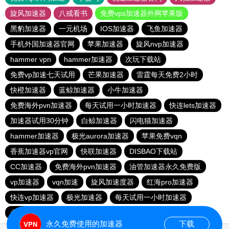
旋风加速器
八戒看书
免费vps加速器外网苹果版
黑豹加速器
一元机场
IOS加速器
飞鱼加速器
手机外国加速器官网
苹果加速器
旋风nvp加速器
hammer vpn
hammer加速器
次玩下载站
免费vp加速七天试用
芒果加速器
雷霆每天免费2小时
快橙加速器
蓝鲸加速器
小牛加速器
免费海外pvn加速器
每天试用一小时加速器
快连lets加速器
加速器试用30分钟
白鲸加速器
闪电猫加速器
hammer加速器
极光aurora加速器
苹果免费vqn
香蕉加速器vp官网
快联加速器
DISBAO下载站
CC加速器
免费海外pvn加速器
油管加速器永久免费版
vp加速器
vqn加速
旋风加速度器
红海pro加速器
快连vp加速器
极光加速器
每天试用一小时加速器
永久不收费的海外加速器
1元机场
永久免费使用的加速器
下载