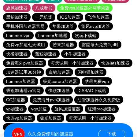
旋风加速器
八戒看书
免费vps加速器外网苹果版
黑豹加速器
一元机场
IOS加速器
飞鱼加速器
手机外国加速器官网
苹果加速器
旋风nvp加速器
hammer vpn
hammer加速器
次玩下载站
免费vp加速七天试用
芒果加速器
雷霆每天免费2小时
快橙加速器
蓝鲸加速器
小牛加速器
免费海外pvn加速器
每天试用一小时加速器
快连lets加速器
加速器试用30分钟
白鲸加速器
闪电猫加速器
hammer加速器
极光aurora加速器
苹果免费vqn
香蕉加速器vp官网
快联加速器
DISBAO下载站
CC加速器
免费海外pvn加速器
油管加速器永久免费版
vp加速器
vqn加速
旋风加速度器
红海pro加速器
快连vp加速器
极光加速器
每天试用一小时加速器
永久不收费的海外加速器
1元机场
永久免费使用的加速器
下载